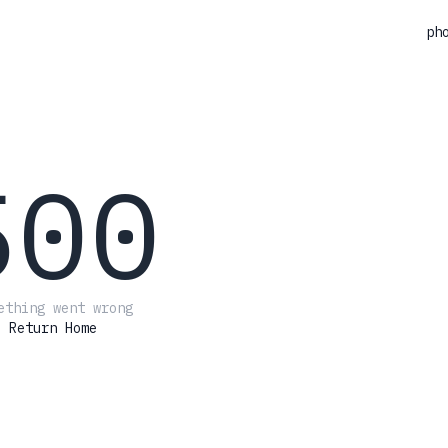
ph
500
ething went wrong
Return Home