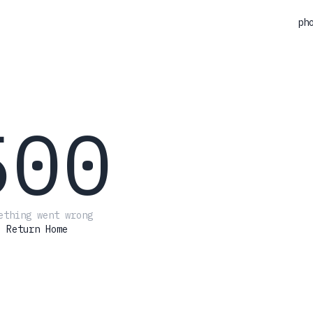
ph
500
ething went wrong
Return Home